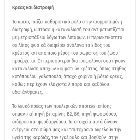
Κρέας και διατροφή
Το κρέας παίζει καθοριστικό ρόλο στην ισορροπημένη
διατροφή, ωστόσο η κατανάλωσή του αντιμετωπίζεται
με μετριοπάθεια λόγω των λιπαρών. Η περιεκτικότητα
σε λίπος φυσικά διαφέρει ανάλογα το είδος του
κρέατος και από ποιο μέρος του σώματος του ζώου
προέρχεται. Οι περισσότεροι διατροφολόγοι συστήνουν
κατανάλωση άπαχων κομματιών κρέατος, όπως στήθος
κοτόπουλου, γαλοπούλα, άπαχο χοιρινό ή βόειο κρέας,
καθώς περιέχουν ελάχιστα λιπαρά και καθόλου
υδατάνθρακες.
Το λευκό κρέας των πουλερικών αποτελεί επίσης
σημαντική πηγή βιταμίνης Β2, Β6, πηγή φωσφόρου,
σιδήρου και ψευδαργύρου. Τα στοιχεία αυτά δίνουν
ενέργεια στο σώμα μας και ταυτόχρονα ωφελούν την
υγεία της καρδιάς, τον εγκέφαλο και βοηθούν στην