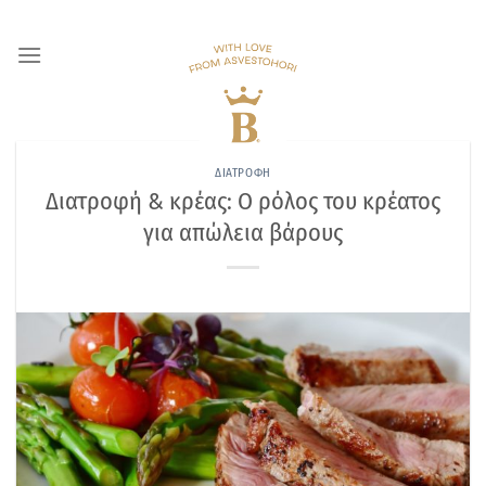
Skip
to
content
ΔΙΑΤΡΟΦΗ
Διατροφή & κρέας: Ο ρόλος του κρέατος
για απώλεια βάρους