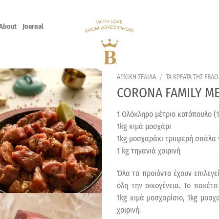
About
Journal
ΑΡΧΙΚΗ ΣΕΛΙΔΑ
/
ΤΑ ΚΡΕΑΤΑ ΤΗΣ ΕΒΔ
CORONA FAMILY ME
1 Ολόκληρο μέτριο κοτόπουλο (1.
1kg κιμά μοσχάρι
1kg μοσχαράκι τρυφερή σπάλα 
1 kg τηγανιά χοιρινή
Όλα τα προιόντα έχουν επιλεγε
όλη την οικογένεια. Το πακέτο
1kg κιμά μοσχαρίσιο, 1kg μοσχ
χοιρινή.