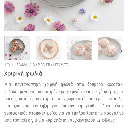
ΑΡΧΙΚΗ ΣΕΛΙΔΑ
/
ΜΑΜΑΔΙΣΤΙΚΑ ΓΕΥΜΑΤΑ
Χοιρινή φωλιά
Μια πεντανόστιμη χοιρινή φωλιά από ζουμερό κρεατάκι
ψιλοκομμένο και σκεπασμένο με χοιρινή σκέπη. Η γέμισή της με
bacon, κασέρι, μανιτάρια και χρωματιστές πιπεριές αποτελεί
μια ζουμερή έκπληξη για όποιον τη γευθεί! Είναι ένας
χορταστικός ατομικός μεζές για να εμπλουτίσετε το πασχαλινό
σας τραπέζι ή για μια κυριακάτικη συγκέντρωση με φίλους!