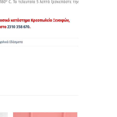
ο
180
C. Τα τελευταία 5 λεπτά ξεσκεπάστε την
 φυσικό κατάστημα
Κρεοπωλείο Ξενοφών
,
 στο
2310 358 670
.
χαλινά Εδέσματα