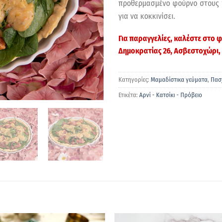
προθερμασμένο φούρνο στους 
για να κοκκινίσει.
Για παραγγελίες, καλέστε στο
Δημοκρατίας 26, Ασβεστοχώρι,
Κατηγορίες:
Μαμαδίστικα γεύματα
,
Πασ
Ετικέτα:
Αρνί - Κατσίκι - Πρόβειο