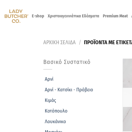
Skip
to
E-shop
Χριστουγεννιάτικα Εδέσματα
Premium Meat
content
ΑΡΧΙΚΗ ΣΕΛΙΔΑ
/
ΠΡΟΪΟΝΤΑ ΜΕ ΕΤΙΚΕΤ
Βασικό Συστατικό
Αρνί
Αρνί - Κατσίκι - Πρόβειο
Κιμάς
Κοτόπουλο
Λουκάνικο