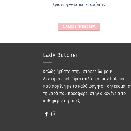
ας για γαλοπούλα ή
Χριστουγεννιάτικη κρεατόπιτα
ο (0.5 kg)
ΠΕΡΙΣΣΟΤΕΡΑ
ΔΙΑΒΑΣΤΕ ΠΕΡΙΣΣΟΤΕΡΑ
Lady Butcher
Καλώς ήρθατε στην ιστοσελίδα μου!
Δεν είμαι chef. Είμαι απλά μία lady butcher
παθιασμένη με το καλό φαγητό! Γοητεύομαι 
τη χαρά που προσφέρει στην οικογένεια το
καθημερινό τραπέζι.