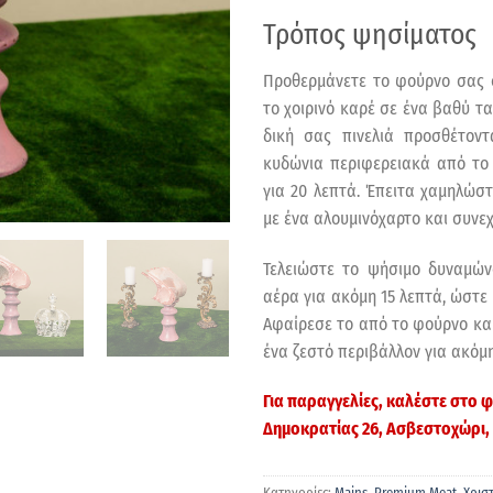
Τρόπος ψησίματος
Προθερμάνετε το φούρνο σας 
το χοιρινό καρέ σε ένα βαθύ τα
δική σας πινελιά προσθέτοντ
κυδώνια περιφερειακά από το
για 20 λεπτά. Έπειτα χαμηλώσ
με ένα αλουμινόχαρτο και συνεχ
Τελειώστε το ψήσιμο δυναμών
αέρα για ακόμη 15 λεπτά, ώστε
Αφαίρεσε το από το φούρνο κα
ένα ζεστό περιβάλλον για ακόμη
Για παραγγελίες, καλέστε στο
Δημοκρατίας 26, Ασβεστοχώρι,
Κατηγορίες:
Mains
,
Premium Meat
,
Χρισ