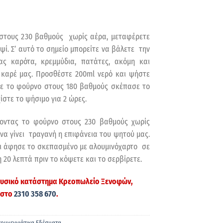
στους 230 βαθμούς χωρίς αέρα, μεταφέρετε
ψί. Σ’ αυτό το σημείο μπορείτε να βάλετε την
ας καρότα, κρεμμύδια, πατάτες, ακόμη και
 καρέ μας. Προσθέστε 200ml νερό και ψήστε
τε το φούρνο στους 180 βαθμούς σκέπασε το
ίστε το ψήσιμο για 2 ώρες.
οντας το φούρνο στους 230 βαθμούς χωρίς
 να γίνει τραγανή η επιφάνεια του ψητού μας.
ι άφησε το σκεπασμένο με αλουμινόχαρτο σε
 20 λεπτά πριν το κόψετε και το σερβίρετε.
 φυσικό κατάστημα
Κρεοπωλείο Ξενοφών
,
 στο
2310 358 670
.
τουγεννιάτικα Εδέσματα