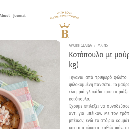
About
Journal
ΑΡΧΙΚΗ ΣΕΛΙΔΑ
/
MAINS
Κοτόπουλο με μαύρ
kg)
Τηγανιά από τρυφερό φιλέτο 
ψιλοκομμένη πανσέτα. Το μαύρο
ελαφριά γλυκάδα που ταιριάζε
κοτόπουλο.
Έχουμε επιλέξει να συνοδεύσο
αντί για μπέικον. Με τον τρ
μπέϊκον, ενώ το ατόφιο κομμάτ
και τα αρώματα, καθώς ψήνεται