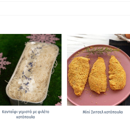
Κανταΐφι γεμιστό με φιλέτο
Mini Σνιτσελ κοτόπουλο
κοτόπουλο