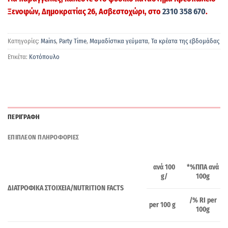
Ξενοφών
, Δημοκρατίας 26, Ασβεστοχώρι, στο
2310 358 670
.
Κατηγορίες:
Mains
,
Party Time
,
Μαμαδίστικα γεύματα
,
Τα κρέατα της εβδομάδας
Ετικέτα:
Κοτόπουλο
ΠΕΡΙΓΡΑΦΗ
ΕΠΙΠΛΕΟΝ ΠΛΗΡΟΦΟΡΙΕΣ
*
%
ΠΠΑ
ανά
ανά
100
100
g
g/
ΔΙΑΤΡΟΦΙΚΑ ΣΤΟΙΧΕΙΑ/NUTRITION FACTS
/% RI per
per
100
g
100
g