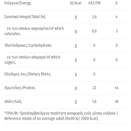
Ενέργεια/Energy,
492/118
kJ/kcal
6
Συνολικά λιπαρά/Total fat,
2,6
g
4
εκ των οποίων κορεσμένα/of which
0,6
g
3
saturates,
Υδατάνθρακες/Carbohydrate,
0
g
0
εκ των οποίων σάκχαρα/of which
0
g
0
sugars,
Εδώδιμες ίνες/Dietary fibres,
0
g
Πρωτεΐνες/Protein,
22
g
44
Αλάτι/Salt,
1,8
g
30
*ΠΠΑ/RI: Προσλαμβανόμενη ποσότητα αναφοράς ενός μέσου ενήλικα /
Reference intake of an average adult (8400 kJ/ 2000 kcal).